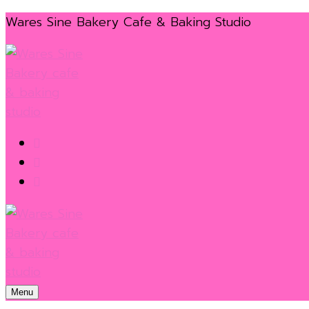
Skip
Menu
Close
Wares Sine Bakery Cafe & Baking Studio
to
content
Menu