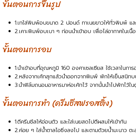
ขั้นตอนการขึ้นรูป
1.เทใส่พิมพ์อบขนาด 2 ปอนด์ ทาเนยขาวให้ทั่วพิมพ์ แ
2.เคาะพิมพ์อบเบา ๆ ก่อนนำเข้าอบ เพื่อไล่อากาศในเนื้อ
ขั้นตอนการอบ
1.นำเข้าอบที่อุณหภูมิ 160 องศาเซลเซียส ใช้เวลาในก
2.หลังจากเค้กสุกแล้วนำออกจากพิมพ์ พักให้เย็นสนิ
3.นำฟิล์มถนอมอาหารมาห่อเค้กไว้ จากนั้นนำไปพักไว้ในต
ขั้นตอนการทำ (ครีมชีสฟรอสติ้ง)
1.ตีครีมชีสให้อ่อนตัว และใส่เนยสดไปตีผสมให้เข้ากัน
2.ค่อย ๆ ใส่น้ำตาลไอซิ่งลงไป และตามด้วยน้ำมะนาว ตะ