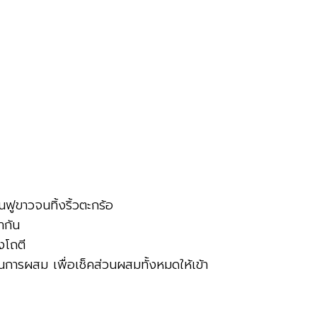
นฟูขาวจนทิ้งริ้วตะกร้อ
ากัน
งโถตี
นการผสม เพื่อเช็คส่วนผสมทั้งหมดให้เข้า