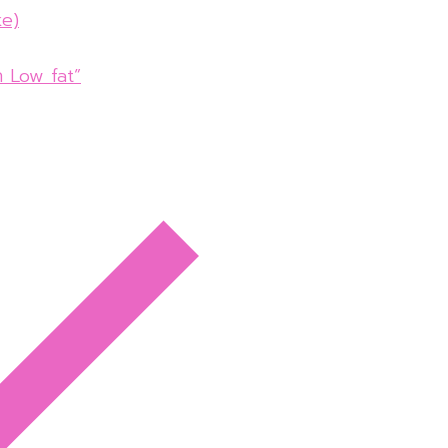
ke)
ค้ก Low fat”