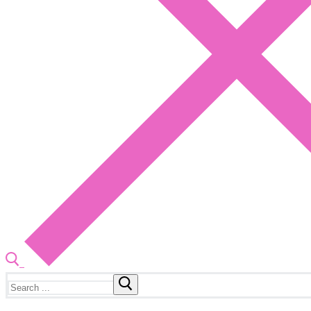
Search
for: