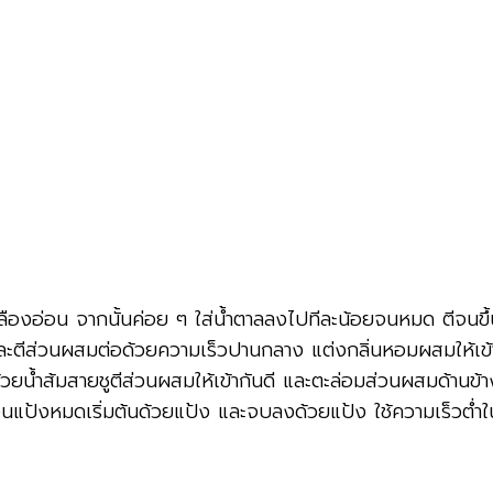
ีเหลืองอ่อน จากนั้นค่อย ๆ ใส่น้ำตาลลงไปทีละน้อยจนหมด ตีจนขึ้
 และตีส่วนผสมต่อด้วยความเร็วปานกลาง แต่งกลิ่นหอมผสมให้เข้
ยน้ำส้มสายชูตีส่วนผสมให้เข้ากันดี และตะล่อมส่วนผสมด้านข้า
จนแป้งหมดเริ่มต้นด้วยแป้ง และจบลงด้วยแป้ง ใช้ความเร็วต่ำใ