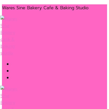
Skip
Menu
Close
Wares Sine Bakery Cafe & Baking Studio
to
content