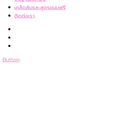
เบเกอรี่แช่แข็ง
ทำ ขนมอบ 14 ตอน สอนตั้งแต่ทฤษฎี
เคล็ดลับและสูตรขนมฟรี
E-book
บัตเตอร์เค้ก 1 สูตรกับวิธีการผสม 5 วิธี
ติดต่อเรา
ชั้นคอร์สเรียนส่วนตัว
9 เทคนิคสำคัญกับการทำบัตเตอร์เค้ก
ชั้นคอร์สเรียนออนไลน์
8 สาเหตุอะไรบ้างที่ผิดพลาดกับการทำบัตเตอร์
วิธีการสมัคร
เค้ก
7 เทคนิคในการทำสปันจ์เค้ก
12 เทคนิคสำหรับการทำชิฟฟ่อนเค้ก(Chiffon
Button
cake)
เค้กชนิดพิเศษมีอะไรบ้าง?
2 วิธีในการทำเค้กไขมันต่ำ หรือที่นิยมเรียกว่า
“เค้ก Low fat”
วิธีการอบเค้ก และการเตรียมพิมพ์อบ
การแต่งหน้าเค้ก และการใช้บรรจุภัณฑ์ตามเนื้อ
เค้ก