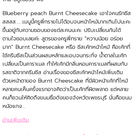
Blueberry peach Burnt Cheesecake เอาใจคนรักชีส
สสสส……เมนูนี้ครูพี่ทรายไม่ได้อบจนหน้าไหม้มากเกินไปนะคะ
ขึ้นอยู่กับความชอบของแต่ละคนนะคะ ปรับเปลี่ยนกันได้
ตามใจชอบเลยค่ะ สูตรของครูพี่ทราย “หวานน้อย อร่อย
มาก”‍ Burnt Cheesecake หรือ ชีสเค้กหน้าไหม้ คือเค้กที่
ใช้ครีมชีสเป็นส่วนผสมหลักและอบจนกระทั่ง น้ำตาลในเค้ก
เปลี่ยนเป็นคาราเมล ทำให้เค้กมีกลิ่นหอมคาราเมลที่ผสมกับ
รสชาติจากครีมชีส อ่านเรื่องของชีสเค้กหน้าไหม้เพิ่มเติม
ด้วยหน้าตาของ Burnt Cheescake ที่มีผิวหน้าเค้กที่ไหม้
หลายคนเห็นครั้งแรกอาจคิดว่าเป็นเค้กที่ผิดพลาด แต่หลาย
คนก็ชวนให้คิดถึงขนมชื่อดังของจังหวัดเพชรบุรี นั่นคือขนม
หม้อแกง…
อ่านเพิ่มเติม