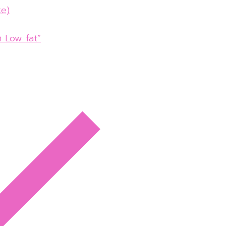
ke)
ค้ก Low fat”