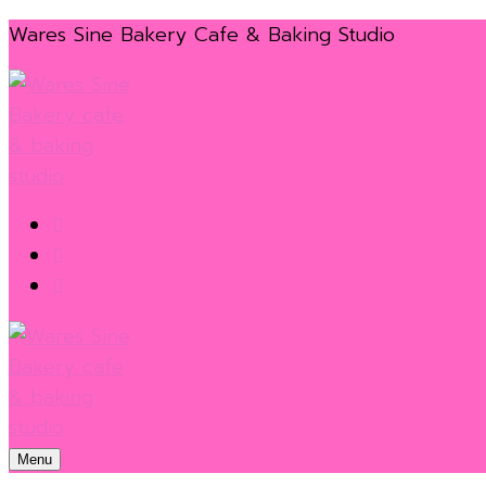
Skip
Menu
Close
Wares Sine Bakery Cafe & Baking Studio
to
content
Menu