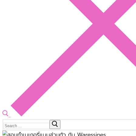
Search
for: