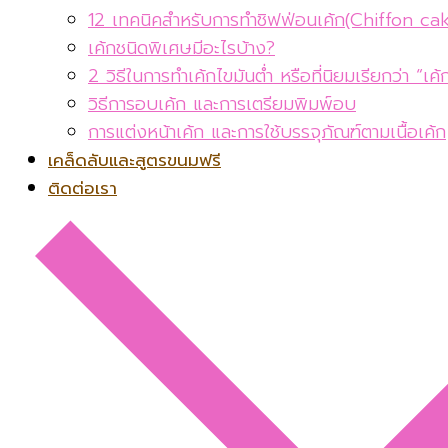
12 เทคนิคสำหรับการทำชิฟฟ่อนเค้ก(Chiffon ca
เค้กชนิดพิเศษมีอะไรบ้าง?
2 วิธีในการทำเค้กไขมันต่ำ หรือที่นิยมเรียกว่า “เ
วิธีการอบเค้ก และการเตรียมพิมพ์อบ
การแต่งหน้าเค้ก และการใช้บรรจุภัณฑ์ตามเนื้อเค้ก
เคล็ดลับและสูตรขนมฟรี
ติดต่อเรา