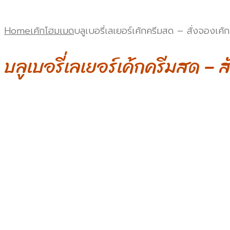
Home
เค้กโฮมเมด
บลูเบอรี่เลเยอร์เค้กครีมสด – สั่งจองเค
บลูเบอรี่เลเยอร์เค้กครีมสด – 