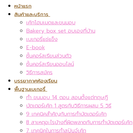
หน้าแรก
สินค้าและบริการ
เค้กโฮมเมดและขนมอบ
Bakery box set อบเองที่บ้าน
เบเกอรี่แช่แข็ง
E-book
ชั้นคอร์สเรียนส่วนตัว
ชั้นคอร์สเรียนออนไลน์
วิธีการสมัคร
บรรยากาศห้องเรียน
พื้นฐานเบเกอรี่
ทำ ขนมอบ 14 ตอน สอนตั้งแต่ทฤษฎี
บัตเตอร์เค้ก 1 สูตรกับวิธีการผสม 5 วิธี
9 เทคนิคสำคัญกับการทำบัตเตอร์เค้ก
8 สาเหตุอะไรบ้างที่ผิดพลาดกับการทำบัตเตอร์เค้ก
7 เทคนิคในการทำสปันจ์เค้ก