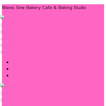
Skip
Menu
Close
Wares Sine Bakery Cafe & Baking Studio
to
content