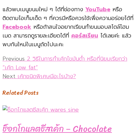
แล้วพบเมนูขนมใหม่ ๆ ได้ที่ช่องทาง
YouTube
หรือ
ติดตามไอเท็มเด็ด ๆ ที่ควรมีหรือควรใช้เพื่อความอร่อยได้ที่
Facebook
หรือถ้าสนใจอยากเรียนทำขนมอบสไตล์โฮม
เมด สามารถดูรายละเอียดได้ที่
คอร์สเรียน
ได้เลยค่ะ แล้ว
พบกันใหม่ในเมนูถัดไปนะคะ
Post
Previous
Previous
2 วิธีในการทำเค้กไขมันต่ำ หรือที่นิยมเรียกว่า
post:
“เค้ก Low fat”
navigation
Next
Next
เค้กชนิดพิเศษมีอะไรบ้าง?
post:
Related Posts
ช็อกโกแลตชีสเค้ก – Chocolate