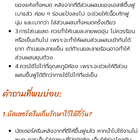
ของแห้งทั้งหมด หลังจากที่ตีส่วนผสมของเอสพีขึ้นฟู
เบาแล้ว ค่อย ๆ ร่อนแป้งลงไป จะช่วยให้เนื้อเค้กฟู
นุ่ม และเบากว่า ใส่ส่วนผสมทั้งหมดครั้งเดียว
3.การใส่เนยสด ควรทำให้เนยละลายพออุ่น ไม่ควรร้อน
หรือเย็นเกินไป เพราะจะทำให้ผสมส่วนผสมเข้ากันได้
ยาก ถ้าเนยละลายเย็น แต่ถ้าเนยละลายร้อนอาจทำให้
ส่วนผสมยุบตัวง
4.ควรใช้ไข่ไก่ที่อุณหภูมิห้อง เพราะจะช่วยให้ตีส่วน
ผสมขึ้นฟูได้ดีกว่าการใช้ไข่ไก่ที่แช่เย็น
คำถามที่พบบ่อย:
1.บัตเตอร์ครีมเก็บรักษาไว้ได้กี่วัน?
บัตเตอร์ครีมหลังจากที่ตีให้ขึ้นฟูแล้ว หากนำไปใช้งานไม่
หมด ควรเก็บใส่ภาชนะที่ปิดมิดชิด เก็บให้ห่างไกลกับ