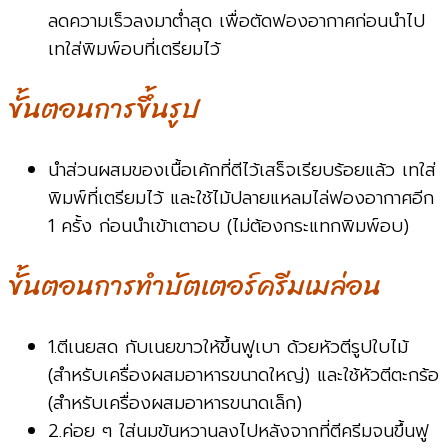
ลดความเร็วลงมาต่ำสุด เพื่อตัดฟองอากาศก่อนนำไป
เทใส่พิมพ์อบที่เตรียมไว้
ขั้นตอนการขึ้นรูป
นำส่วนผสมของเนื้อเค้กที่ตีไว้เสร็จเรียบร้อยแล้ว เทใส่
พิมพ์ที่เตรียมไว้ และใช้ไม้ปลายแหลมไล่ฟองอากาศอีก
1 ครั้ง ก่อนนำเข้าเตาอบ (ไม่ต้องกระแทกพิมพ์อบ)
ขั้นตอนการทำบัตเตอร์ครีมเมล่อน
1.ตีเนยสด กับเนยขาวให้ขึ้นฟูเบา ด้วยหัวตีรูปใบไม้
(สำหรับเครื่องผสมอาหารขนาดใหญ่) และใช้หัวตีตะกร้อ
(สำหรับเครื่องผสมอาหารขนาดเล็ก)
2.ค่อย ๆ ใส่นมข้นหวานลงไปหลังจากที่ตีครีมจนขึ้นฟู