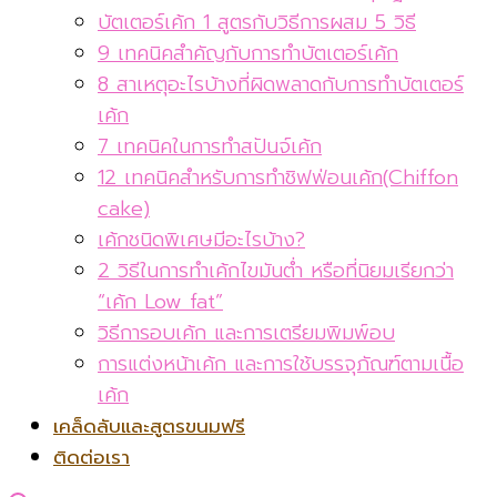
บัตเตอร์เค้ก 1 สูตรกับวิธีการผสม 5 วิธี
9 เทคนิคสำคัญกับการทำบัตเตอร์เค้ก
8 สาเหตุอะไรบ้างที่ผิดพลาดกับการทำบัตเตอร์
เค้ก
7 เทคนิคในการทำสปันจ์เค้ก
12 เทคนิคสำหรับการทำชิฟฟ่อนเค้ก(Chiffon
cake)
เค้กชนิดพิเศษมีอะไรบ้าง?
2 วิธีในการทำเค้กไขมันต่ำ หรือที่นิยมเรียกว่า
“เค้ก Low fat”
วิธีการอบเค้ก และการเตรียมพิมพ์อบ
การแต่งหน้าเค้ก และการใช้บรรจุภัณฑ์ตามเนื้อ
เค้ก
เคล็ดลับและสูตรขนมฟรี
ติดต่อเรา