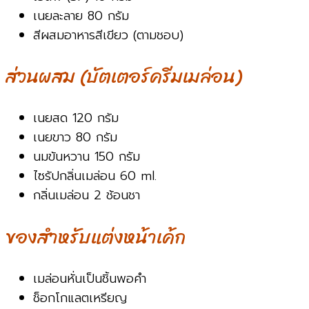
เนยละลาย 80 กรัม
สีผสมอาหารสีเขียว (ตามชอบ)
ส่วนผสม (บัตเตอร์ครีมเมล่อน)
เนยสด 120 กรัม
เนยขาว 80 กรัม
นมข้นหวาน 150 กรัม
ไซรัปกลิ่นเมล่อน 60 ml.
กลิ่นเมล่อน 2 ช้อนชา
ของสำหรับแต่งหน้าเค้ก
เมล่อนหั่นเป็นชิ้นพอคำ
ช็อกโกแลตเหรียญ