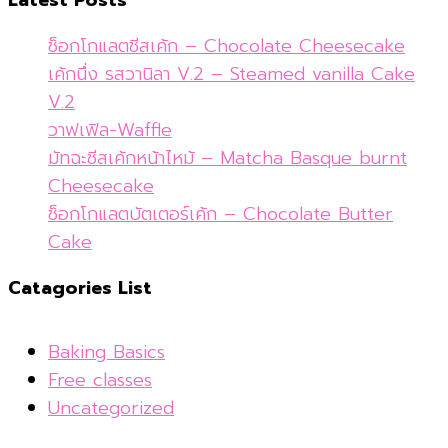
ช็อกโกแลตชีสเค้ก – Chocolate Cheesecake
เค้กนึ่ง รสวานิลา V.2 – Steamed vanilla Cake
V.2
วาฟเฟิล-Waffle
มัทฉะชีสเค้กหน้าไหม้ – Matcha Basque burnt
Cheesecake
ช็อกโกแลตบัตเตอร์เค้ก – Chocolate Butter
Cake
Catagories List
Baking Basics
Free classes
Uncategorized