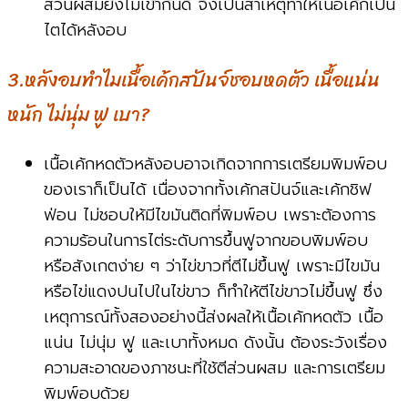
ส่วนผสมยังไม่เข้ากันดี จึงเป็นสาเหตุทำให้เนื้อเค้กเป็น
ไตได้หลังอบ
3.หลังอบทำไมเนื้อเค้กสปันจ์ชอบหดตัว เนื้อแน่น
หนัก ไม่นุ่ม ฟู เบา?
เนื้อเค้กหดตัวหลังอบอาจเกิดจากการเตรียมพิมพ์อบ
ของเราก็เป็นได้ เนื่องจากทั้งเค้กสปันจ์และเค้กชิฟ
ฟ่อน ไม่ชอบให้มีไขมันติดที่พิมพ์อบ เพราะต้องการ
ความร้อนในการไต่ระดับการขึ้นฟูจากขอบพิมพ์อบ
หรือสังเกตง่าย ๆ ว่าไข่ขาวที่ตีไม่ขึ้นฟู เพราะมีไขมัน
หรือไข่แดงปนไปในไข่ขาว ก็ทำให้ตีไข่ขาวไม่ขึ้นฟู ซึ่ง
เหตุการณ์ทั้งสองอย่างนี้ส่งผลให้เนื้อเค้กหดตัว เนื้อ
แน่น ไม่นุ่ม ฟู และเบาทั้งหมด ดังนั้น ต้องระวังเรื่อง
ความสะอาดของภาชนะที่ใช้ตีส่วนผสม และการเตรียม
พิมพ์อบด้วย