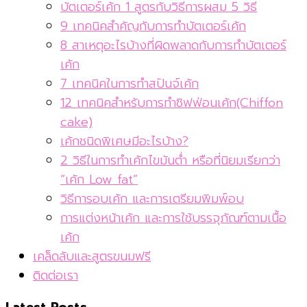
บัตเตอร์เค้ก 1 สูตรกับวิธีการผสม 5 วิธี
9 เทคนิคสำคัญกับการทำบัตเตอร์เค้ก
8 สาเหตุอะไรบ้างที่ผิดพลาดกับการทำบัตเตอร์
เค้ก
7 เทคนิคในการทำสปันจ์เค้ก
12 เทคนิคสำหรับการทำชิฟฟ่อนเค้ก(Chiffon
cake)
เค้กชนิดพิเศษมีอะไรบ้าง?
2 วิธีในการทำเค้กไขมันต่ำ หรือที่นิยมเรียกว่า
“เค้ก Low fat”
วิธีการอบเค้ก และการเตรียมพิมพ์อบ
การแต่งหน้าเค้ก และการใช้บรรจุภัณฑ์ตามเนื้อ
เค้ก
เคล็ดลับและสูตรขนมฟรี
ติดต่อเรา
Latest Posts