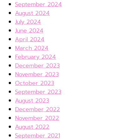
September 2024
August 2024
July 2024
June 2024
April 2024
March 2024
February 2024
December 2023
November 2023
October 2023
September 2023
August 2023
December 2022
November 2022
August 2022
September 2021