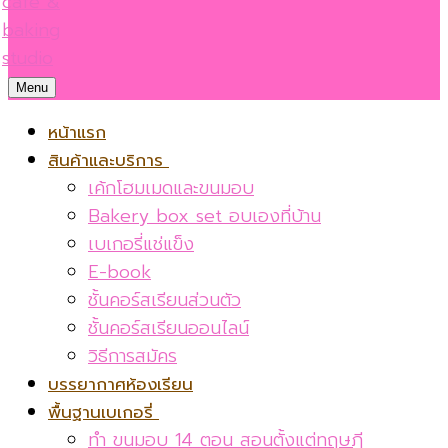
Menu
หน้าแรก
สินค้าและบริการ
เค้กโฮมเมดและขนมอบ
Bakery box set อบเองที่บ้าน
เบเกอรี่แช่แข็ง
E-book
ชั้นคอร์สเรียนส่วนตัว
ชั้นคอร์สเรียนออนไลน์
วิธีการสมัคร
บรรยากาศห้องเรียน
พื้นฐานเบเกอรี่
ทำ ขนมอบ 14 ตอน สอนตั้งแต่ทฤษฎี