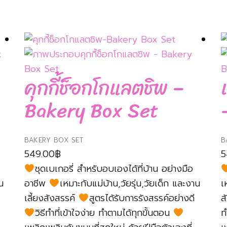
คุกกี้ช็อกโกแลตชิพ –
Bakery Box Set
BAKERY BOX SET
B
549.00
฿
5
ชุดเบเกอรี่ สำหรับอบเองได้ที่บ้าน อย่างมือ
น
อาชีพ
เหมาะกับแม่บ้าน,วัยรุ่น,วัยเด็ก และงาน
เ
เลี้ยงสังสรรค์
สูตรได้รับการรังสรรค์อย่างดี
ส
วิธีทำที่เข้าใจง่าย ทำตามได้ทุกขั้นตอน
ท