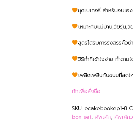
ชุดเบเกอรี่ สำหรับอบเองไ
เหมาะกับแม่บ้าน,วัยรุ่น,ว
สูตรได้รับการรังสรรค์อย่
วิธีทำที่เข้าใจง่าย ทำตามไ
เพลิดเพลินกับขนมที่สดใหม
ทักเพื่อสั่งซื้อ
SKU:
ecakebookep1-8
C
box set
,
คัพเค้ก
,
คัพเค้กว