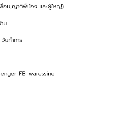
่อน,ญาติพี่น้อง และผู้ใหญ่)
้าน
3 วันทำการ
ssenger FB: waressine