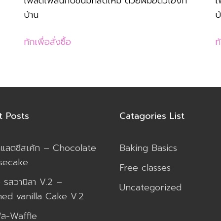
เพลิดเพลินกับขนมที่สดใหม่ ด้วยฝีมือตัวเองที่
เ
บ้าน
บ
ทักเพื่อสั่งซื้อ
ทั
t Posts
Catagories List
กแลตชีสเค้ก – Chocolate
Baking Basics
secake
Free classes
่ง รสวานิลา V.2 –
Uncategorized
ed vanilla Cake V.2
ิล-Waffle