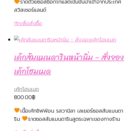
ราดด้วยซอสช็อกโกแลตเข้มข้นนำเข้าจากประเทศ
สวิสเซอร์แลนด์
ทักเพื่อสั่งซื้อ
เค้กส้มแมนดารินหน้านิ่ม – สั่งจอง
เค้กโฮมเมด
เค้กโฮมเมด
800.00
฿
เนื้อเค้กชิฟฟ่อน รสวานิลา เลเยอร์ซอสส้มแมนดา
ริน
ราดซอสส้มแมนดารินสูตรเฉพาะของทางร้าน