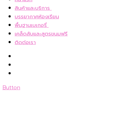
สินค้าและบริการ
เค้กโฮมเมดและขนมอบ
บรรยากาศห้องเรียน
Bakery box set อบเองที่บ้าน
พื้นฐานเบเกอรี่
เบเกอรี่แช่แข็ง
ทำ ขนมอบ 14 ตอน สอนตั้งแต่ทฤษฎี
เคล็ดลับและสูตรขนมฟรี
E-book
บัตเตอร์เค้ก 1 สูตรกับวิธีการผสม 5 วิธี
ติดต่อเรา
ชั้นคอร์สเรียนส่วนตัว
9 เทคนิคสำคัญกับการทำบัตเตอร์เค้ก
ชั้นคอร์สเรียนออนไลน์
8 สาเหตุอะไรบ้างที่ผิดพลาดกับการทำบัตเตอร์
วิธีการสมัคร
เค้ก
7 เทคนิคในการทำสปันจ์เค้ก
12 เทคนิคสำหรับการทำชิฟฟ่อนเค้ก(Chiffon
Button
cake)
เค้กชนิดพิเศษมีอะไรบ้าง?
2 วิธีในการทำเค้กไขมันต่ำ หรือที่นิยมเรียกว่า
“เค้ก Low fat”
วิธีการอบเค้ก และการเตรียมพิมพ์อบ
การแต่งหน้าเค้ก และการใช้บรรจุภัณฑ์ตามเนื้อ