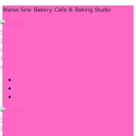
Skip
Menu
Close
Wares Sine Bakery Cafe & Baking Studio
to
content