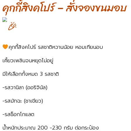
คุกกี้สิงคโปร์ – สั่งจองขนมอบ
คุกกี้สิงคโปร์ รสชาติหวานน้อย หอมเทียนอบ
เคี้ยวเพลินจนหยุดไม่อยู่
มีให้เลือกทั้งหมด 3 รสชาติ
-รสวานิลา (ออริจินัล)
-รสมัทฉะ (ชาเขียว)
-รสช็อกโกแลต
น้ำหนักประมาณ 200 -230 กรัม ต่อกระป๋อง