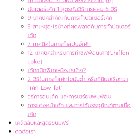
ทำ ขนมอบ 14 ตอน สอนตั้งแต่ทฤษฎี
บัตเตอร์เค้ก 1 สูตรกับวิธีการผสม 5 วิธี
9 เทคนิคสำคัญกับการทำบัตเตอร์เค้ก
8 สาเหตุอะไรบ้างที่ผิดพลาดกับการทำบัตเตอร์
เค้ก
7 เทคนิคในการทำสปันจ์เค้ก
12 เทคนิคสำหรับการทำชิฟฟ่อนเค้ก(Chiffon
cake)
เค้กชนิดพิเศษมีอะไรบ้าง?
2 วิธีในการทำเค้กไขมันต่ำ หรือที่นิยมเรียกว่า
“เค้ก Low fat”
วิธีการอบเค้ก และการเตรียมพิมพ์อบ
การแต่งหน้าเค้ก และการใช้บรรจุภัณฑ์ตามเนื้อ
เค้ก
เคล็ดลับและสูตรขนมฟรี
ติดต่อเรา