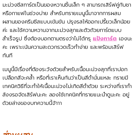
มะม่วงชีสทาร์ตเป็นของหวานชิ้นเล็ก ๆ สามารถเสิร์ฟคู่กับชา
หรือกาแฟในช่วงบ่าย สำหรับทรายเมนูนี้มาจากการผสม
ผสานของครีมชีสแบบเข้มข้น ปรุงรสให้ออกเปรี้ยวเล็กน้อย
ค่ะ และใช้ความหวานจากมะม่วงสุกและตัวถ้วยทาร์ตแบบ
สำเร็จรูป ซึ่งต้องบอกตามตรงว่าไม่ได้กรุ
แป้งทาร์ต
เองนะ
คะ เพราะเน้นความสะดวกรวดเร็วทำง่าย และพร้อมเสิร์ฟ
ทันที
เมนูนี้มีเรื่องที่ต้องระวังด้วยสำหรับเนื้อมะม่วงสุกที่เราปอก
เปลือกสีจะคล้ำ หรือที่เราเห็นกันว่าเป็นสีดำนั่นแหละ ทรายมี
เทคนิควิธีที่จะทำให้เนื้อมะม่วงไม่เกิดสีดำด้วย ระหว่างที่เรากำ
ลังงรอจัดเสิร์ฟนะคะ ลองใช้เทคนิคที่ทรายแนะนำดูนะคะ อยู่
ด้วยล่างของบทความนี้จ้าาา