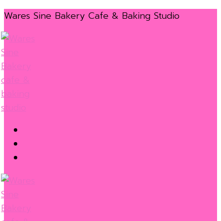
Skip
Menu
Close
Wares Sine Bakery Cafe & Baking Studio
to
content