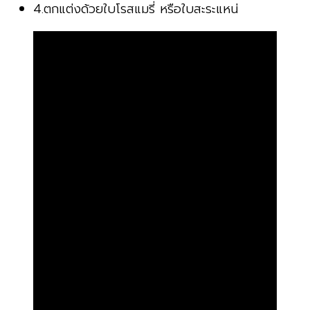
4.ตกแต่งด้วยใบโรสแมรี่ หรือใบสะระแหน่