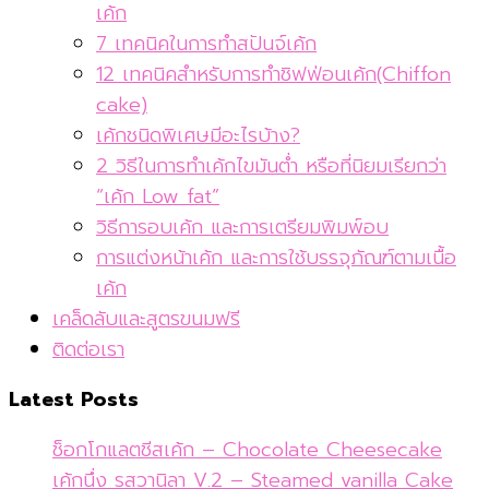
เค้ก
7 เทคนิคในการทำสปันจ์เค้ก
12 เทคนิคสำหรับการทำชิฟฟ่อนเค้ก(Chiffon
cake)
เค้กชนิดพิเศษมีอะไรบ้าง?
2 วิธีในการทำเค้กไขมันต่ำ หรือที่นิยมเรียกว่า
“เค้ก Low fat”
วิธีการอบเค้ก และการเตรียมพิมพ์อบ
การแต่งหน้าเค้ก และการใช้บรรจุภัณฑ์ตามเนื้อ
เค้ก
เคล็ดลับและสูตรขนมฟรี
ติดต่อเรา
Latest Posts
ช็อกโกแลตชีสเค้ก – Chocolate Cheesecake
เค้กนึ่ง รสวานิลา V.2 – Steamed vanilla Cake