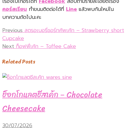
เรื่องเบเกอรี่ได้ที่
Facebook
สอบถามรายละเอียดเรื่อง
คอร์สเรียน
ทำขนมติดต่อได้ที่
Line
แล้วพบกันใหม่ใน
บทความถัดไปนะคะ
Post
Previous
Previous
สตรอเบอรี่ชอร์ทคัพเค้ก – Strawberry short
post:
Cupcake
navigation
Next
Next
ท็อฟฟี่เค้ก – Toffee Cake
post:
Related Posts
ช็อกโกแลตชีสเค้ก – Chocolate
Cheesecake
30/07/2026