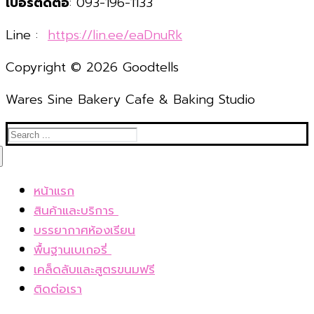
เบอร์ติดต่อ
: 093-196-1133
Line :
https://lin.ee/eaDnuRk
Copyright © 2026 Goodtells
Wares Sine Bakery Cafe & Baking Studio
Search
for:
หน้าแรก
สินค้าและบริการ
เค้กโฮมเมดและขนมอบ
บรรยากาศห้องเรียน
Bakery box set อบเองที่บ้าน
พื้นฐานเบเกอรี่
เบเกอรี่แช่แข็ง
ทำ ขนมอบ 14 ตอน สอนตั้งแต่ทฤษฎี
เคล็ดลับและสูตรขนมฟรี
E-book
บัตเตอร์เค้ก 1 สูตรกับวิธีการผสม 5 วิธี
ติดต่อเรา
ชั้นคอร์สเรียนส่วนตัว
9 เทคนิคสำคัญกับการทำบัตเตอร์เค้ก