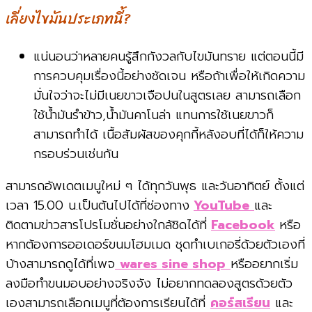
เลี่ยงไขมันประเภทนี้?
แน่นอนว่าหลายคนรู้สึกกังวลกับไขมันทราย แต่ตอนนี้มี
การควบคุมเรื่องนี้อย่างชัดเจน หรือถ้าเพื่อให้เกิดความ
มั่นใจว่าจะไม่มีเนยขาวเจือปนในสูตรเลย สามารถเลือก
ใช้น้ำมันรำข้าว,น้ำมันคาโนล่า แทนการใช้เนยขาวก็
สามารถทำได้ เนื้อสัมผัสของคุกกี้หลังอบที่ได้ก็ให้ความ
กรอบร่วนเช่นกัน
สามารถอัพเดตเมนูใหม่ ๆ ได้ทุกวันพุธ และวันอาทิตย์ ตั้งแต่
เวลา 15.00 น.เป็นต้นไปได้ที่ช่องทาง
YouTube
และ
ติดตามข่าวสารโปรโมชั่นอย่างใกล้ชิดได้ที่
Facebook
หรือ
หากต้องการออเดอร์ขนมโฮมเมด ชุดทำเบเกอรี่ด้วยตัวเองที่
บ้างสามารถดูได้ที่เพจ
wares sine shop
หรืออยากเริ่ม
ลงมือทำขนมอบอย่างจริงจัง ไม่อยากทดลองสูตรด้วยตัว
เองสามารถเลือกเมนูที่ต้องการเรียนได้ที่
คอร์สเรียน
และ