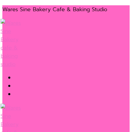
Skip
Menu
Close
Wares Sine Bakery Cafe & Baking Studio
to
content