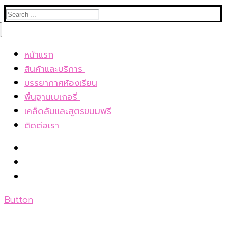
Search
for:
หน้าแรก
สินค้าและบริการ
เค้กโฮมเมดและขนมอบ
บรรยากาศห้องเรียน
Bakery box set อบเองที่บ้าน
พื้นฐานเบเกอรี่
เบเกอรี่แช่แข็ง
ทำ ขนมอบ 14 ตอน สอนตั้งแต่ทฤษฎี
เคล็ดลับและสูตรขนมฟรี
E-book
บัตเตอร์เค้ก 1 สูตรกับวิธีการผสม 5 วิธี
ติดต่อเรา
ชั้นคอร์สเรียนส่วนตัว
9 เทคนิคสำคัญกับการทำบัตเตอร์เค้ก
ชั้นคอร์สเรียนออนไลน์
8 สาเหตุอะไรบ้างที่ผิดพลาดกับการทำบัตเตอร์
วิธีการสมัคร
เค้ก
7 เทคนิคในการทำสปันจ์เค้ก
12 เทคนิคสำหรับการทำชิฟฟ่อนเค้ก(Chiffon
Button
cake)
เค้กชนิดพิเศษมีอะไรบ้าง?