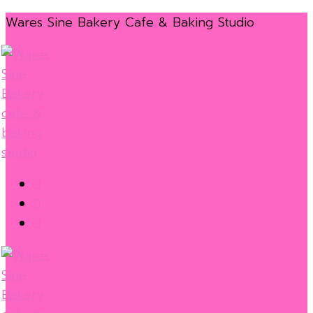
Skip
Menu
Close
Wares Sine Bakery Cafe & Baking Studio
to
content