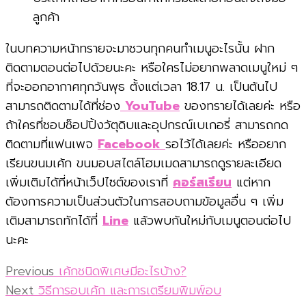
ลูกค้า
ในบทความหน้าทรายจะมาชวนทุกคนทำเมนูอะไรนั้น ฝาก
ติดตามตอนต่อไปด้วยนะคะ หรือใครไม่อยากพลาดเมนูใหม่ ๆ
ที่จะออกอากาศทุกวันพุธ ตั้งแต่เวลา 18.17 น. เป็นต้นไป
สามารถติดตามได้ที่ช่อง
YouTube
ของทรายได้เลยค่ะ หรือ
ถ้าใครที่ชอบช็อปปิ้งวัตุดิบและอุปกรณ์เบเกอรี่ สามารถกด
ติดตามที่แฟนเพจ
Facebook
รอไว้ได้เลยค่ะ หรืออยาก
เรียนขนมเค้ก ขนมอบสไตล์โฮมเมดสามารถดูรายละเอียด
เพิ่มเติมได้ที่หน้าเว็ปไซต์ของเราที่
คอร์สเรียน
แต่หาก
ต้องการความเป็นส่วนตัวในการสอบถามข้อมูลอื่น ๆ เพิ่ม
เติมสามารถทักได้ที่
Line
แล้วพบกันใหม่กับเมนูตอนต่อไป
นะคะ
Post
Previous
Previous
เค้กชนิดพิเศษมีอะไรบ้าง?
Next
post:
Next
วิธีการอบเค้ก และการเตรียมพิมพ์อบ