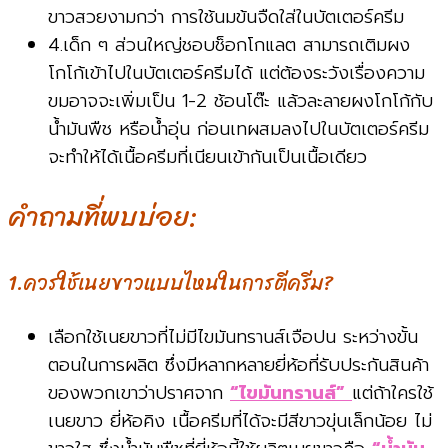
ขาวสวยงามกว่า การใช้นมข้นจืดใส่ในบัตเตอร์ครีม
4.เด็ก ๆ ส่วนใหญ่ชอบช็อกโกแลต สามารถเติมผง
โกโก้เข้าไปในบัตเตอร์ครีมได้ แต่ต้องระวังเรื่องความ
ขมอาจจะเพิ่มเป็น 1-2 ช้อนโต๊ะ แล้วละลายผงโกโก้กับ
น้ำมันพืช หรือน้ำอุ่น ก่อนเทผสมลงไปในบัตเตอร์ครีม
จะทำให้ได้เนื้อครีมที่เนียนเข้ากันเป็นเนื้อเดียว
คำถามที่พบบ่อย:
1.ควรใช้เนยขาวแบบไหนในการตีครีม?
เลือกใช้เนยขาวที่ไม่มีไขมันทรานส์เจือปน ระหว่างขั้น
ตอนในการผลิต ซึ่งมีหลากหลายยี่ห้อที่รับประกันสินค้า
ของพวกเขาว่าปราศจาก
“ไขมันทรานส์”
แต่ถ้าใครใช้
เนยขาว ยี่ห้อคิง เนื้อครีมที่ได้จะมีสีขาวขุ่นเล็กน้อย ไม่