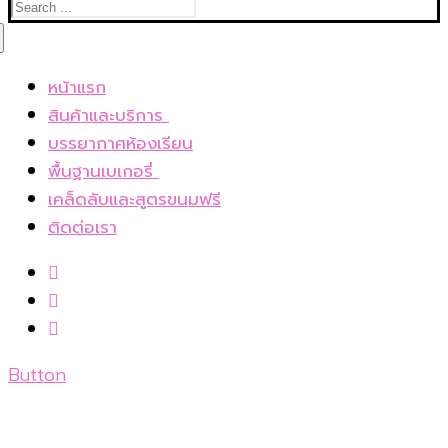
Search
for:
หน้าแรก
สินค้าและบริการ
เค้กโฮมเมดและขนมอบ
บรรยากาศห้องเรียน
Bakery box set อบเองที่บ้าน
พื้นฐานเบเกอรี่
เบเกอรี่แช่แข็ง
ทำ ขนมอบ 14 ตอน สอนตั้งแต่ทฤษฎี
เคล็ดลับและสูตรขนมฟรี
E-book
บัตเตอร์เค้ก 1 สูตรกับวิธีการผสม 5 วิธี
ติดต่อเรา
ชั้นคอร์สเรียนส่วนตัว
9 เทคนิคสำคัญกับการทำบัตเตอร์เค้ก
ชั้นคอร์สเรียนออนไลน์
8 สาเหตุอะไรบ้างที่ผิดพลาดกับการทำบัตเตอร์
วิธีการสมัคร
เค้ก
7 เทคนิคในการทำสปันจ์เค้ก
12 เทคนิคสำหรับการทำชิฟฟ่อนเค้ก(Chiffon
Button
cake)
เค้กชนิดพิเศษมีอะไรบ้าง?