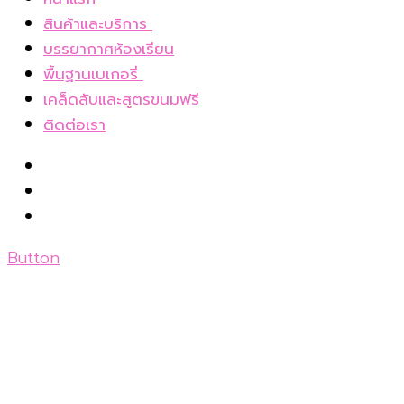
สินค้าและบริการ
เค้กโฮมเมดและขนมอบ
บรรยากาศห้องเรียน
Bakery box set อบเองที่บ้าน
พื้นฐานเบเกอรี่
เบเกอรี่แช่แข็ง
ทำ ขนมอบ 14 ตอน สอนตั้งแต่ทฤษฎี
เคล็ดลับและสูตรขนมฟรี
E-book
บัตเตอร์เค้ก 1 สูตรกับวิธีการผสม 5 วิธี
ติดต่อเรา
ชั้นคอร์สเรียนส่วนตัว
9 เทคนิคสำคัญกับการทำบัตเตอร์เค้ก
ชั้นคอร์สเรียนออนไลน์
8 สาเหตุอะไรบ้างที่ผิดพลาดกับการทำบัตเตอร์
วิธีการสมัคร
เค้ก
7 เทคนิคในการทำสปันจ์เค้ก
12 เทคนิคสำหรับการทำชิฟฟ่อนเค้ก(Chiffon
Button
cake)
เค้กชนิดพิเศษมีอะไรบ้าง?
2 วิธีในการทำเค้กไขมันต่ำ หรือที่นิยมเรียกว่า
“เค้ก Low fat”
วิธีการอบเค้ก และการเตรียมพิมพ์อบ
การแต่งหน้าเค้ก และการใช้บรรจุภัณฑ์ตามเนื้อ