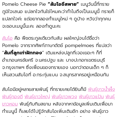
Pomelo Cheese Pie
“ส้มโอชีสพาย”
เมนูวันนี้ที่ทราย
ภูมิใจเสนอ แปลกใจกันใช่ไหมคะว่าทำไมถึงเป็นเมนูนี้ ทรายก็
แปลกใจค่ะ แต่อยากลองทำเมนูใหม่ ๆ ดูบ้าง หวังว่าทุกคน
จะชอบเมนูนี้นะคะ ลองทำดูนะคะ
ส้มโอ
คือ พืชตระกูลเดียวกับส้ม ผลใหญ่จนได้ชื่อว่า
Pomelo จากรากศัพท์ภาษาดัตช์ pompelmoes ที่แปลว่า
“
ส้มที่ลูกเท่าฝักทอง
” เดิมแหล่งปลูกที่เจอเยอะๆ ก็ที่
อำเภอนครชัยศรี จ.นครปฐม และ บางปะกอกเขตธนบุรี
จ.กรุงเทพฯ ซึ่งเพื่อนของทรายเอง บอกว่าตอนเด็ก ๆ ก็
เห็นสวนส้มโอที่ อ.กระทุ่มแบน จ.สมุทรสาครอยู่เหมือนกัน
ส้มโอมีอยู่หลายสายพันธุ์ ที่ทรายเคยได้ยินก็มี
พันธุ์ขาวน้ำผึ้ง
พันธุ์ทองดี
พันธุ์ขาวใหญ่
พันธุ์ขาวพวง
พันธุ์ขาวแป้น
พันธุ์
ขาวหอม
พันธุ์ทับทิมสยาม หลังจากหาข้อมูลเพิ่มเติมเพื่อมา
ทำเมนูนี้ ก็เลยได้ไปรู้จักส้มโอเพิ่มเติมอีก อย่าง พันธุ์ขาว