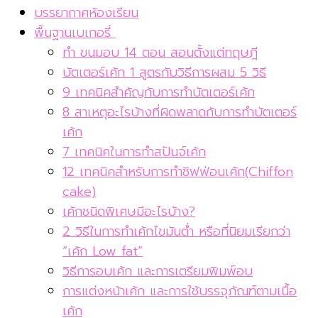
บรรยากาศห้องเรียน
พื้นฐานเบเกอรี่
ทำ ขนมอบ 14 ตอน สอนตั้งแต่ทฤษฎี
บัตเตอร์เค้ก 1 สูตรกับวิธีการผสม 5 วิธี
9 เทคนิคสำคัญกับการทำบัตเตอร์เค้ก
8 สาเหตุอะไรบ้างที่ผิดพลาดกับการทำบัตเตอร์
เค้ก
7 เทคนิคในการทำสปันจ์เค้ก
12 เทคนิคสำหรับการทำชิฟฟ่อนเค้ก(Chiffon
cake)
เค้กชนิดพิเศษมีอะไรบ้าง?
2 วิธีในการทำเค้กไขมันต่ำ หรือที่นิยมเรียกว่า
“เค้ก Low fat”
วิธีการอบเค้ก และการเตรียมพิมพ์อบ
การแต่งหน้าเค้ก และการใช้บรรจุภัณฑ์ตามเนื้อ
เค้ก