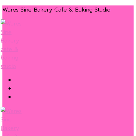
Skip
Menu
Close
Wares Sine Bakery Cafe & Baking Studio
to
content