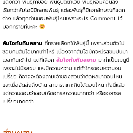
แตงกวา พันธุ์ท่าข่อย พันธุ์ปัตตาเวีย พันธุ์หอมควนลัง
เรียกว่าส้มโอนี่มีหลายพันธุ์ แต่ละพันธุ์ก็มีเอกลักษณ์ที่แตก
ต่าง แล้วทุกท่านชอบพันธุ์ไหนเพราะอะไร Comment ไว้
บอกทรายทีนะคะ
ส้มโอทับทิมสยาม
ที่ทรายเลือกใช้พันธุ์นี้ เพราะส่วนตัวไม่
ชอบกินส้มโอมากเท่าไหร่ เนื่องจากส้มโอมักจะมีรสขมปนมา
เวลากินเข้าไป แต่ที่เลือก
ส้มโอทับทิมสยาม
มาทำเป็นเมนูนี้
เพราะไม่มีรสขม และมีความหวาน แต่ถ้าใครชอบหวานอม
เปรี้ยว ก็อาจจะต้องถามเจ้าของสวนว่าตัดผลมาตอนไหน
และเมื่อจัดส่งถึงบ้าน สามารถแกะกินได้ตอนไหน ทั้งนี้แล้ว
แต่ความชอบว่าชอบให้ออกรสหวานมากกว่า หรือออกรส
เปรี้ยวมากกว่า