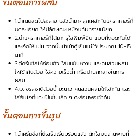
ขั้นตอนการผสม
1.นำเนยสดไปละลาย แล้วนำมาคลุกเคล้ากับแครกเกอร์ที่
บดละเอียด ให้มีลักษณะเหมือนกับทรายเปียก
2.นำแครกเกอร์ที่ได้มากรุใส่่พิมพ์จีบ แบบที่ถอดก้นได้
และอัดให้แน่น จากนั้นนำเข้าตู้เย็นแช่ไว้ประมาณ 10-15
นาที
3.ตีครีมชีสให้อ่อนตัว ใส่นมข้นหวาน และคนส่วนผสม
ใหเ้ข้ากันด้วย ใช้ความเร็วต่ำ หรือปานกกลางในการ
ผสม
4.แต่งรสชาติด้วยน้ำมะนาว คนส่วนผสมให้เข้ากัน และ
ใส่ส้มโอที่แกะเป็นชิ้นเล็ก ๆ ตะล่อมพอเข้ากัน
ขั้นตอนการขึ้นรูป
1.นำครีมชีสที่ตีเสร็จเรียบร้อยแล้ว ตักใส่บนฐานพายที่